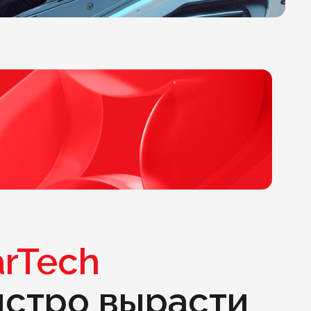
rTech
ыстро вырасти