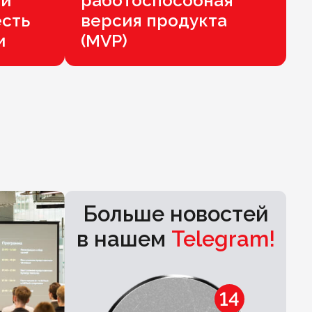
ый
работоспособная
есть
версия продукта
и
(MVP)
Больше новостей
в нашем
Telegram!
14