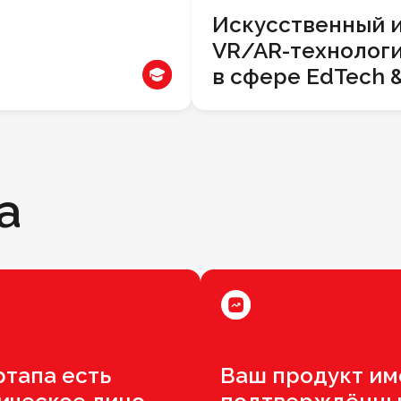
Искусственный и
VR/AR-технолог
в сфере EdTech 
а
ртапа есть
Ваш продукт им