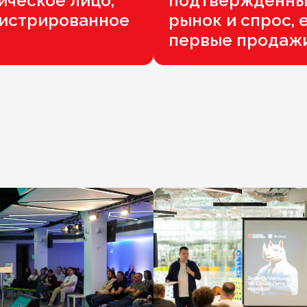
ческое лицо,
подтверждённ
гистрированное
рынок и спрос, 
первые продаж