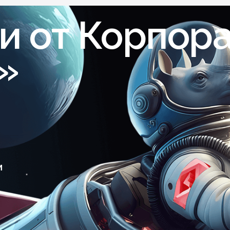
и от Корпор
»
м