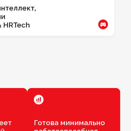
нтеллект,
ии
& HRTech
еет
Готова минимально