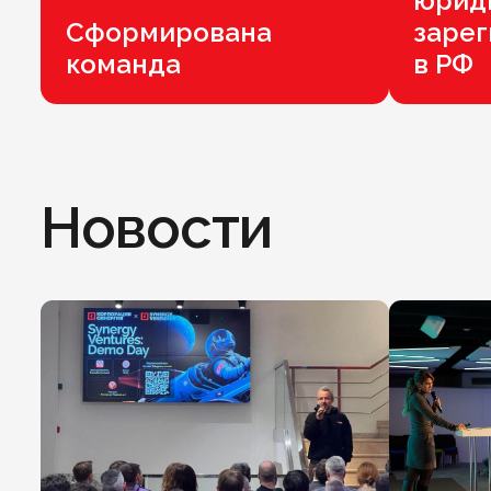
юриди
Сформирована
заре
команда
в РФ
Новости