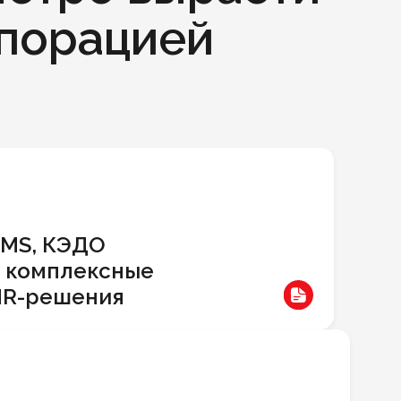
рпорацией
MS, КЭДО
 комплексные
HR-решения