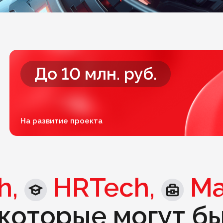
До 10 млн. руб.
На развитие проекта
h,
HRTech,
Ma
которые могут б